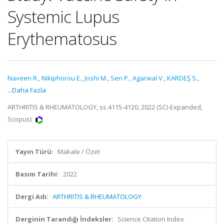
Systemic Lupus
Erythematosus
Naveen R.
,
Nikiphorou E.
,
Joshi M.
,
Sen P.
,
Agarwal V.
,
KARDEŞ S.
,
...Daha Fazla
ARTHRITIS & RHEUMATOLOGY, ss.4115-4120, 2022 (SCI-Expanded,
Scopus)
Yayın Türü:
Makale / Özet
Basım Tarihi:
2022
Dergi Adı:
ARTHRITIS & RHEUMATOLOGY
Derginin Tarandığı İndeksler:
Science Citation Index