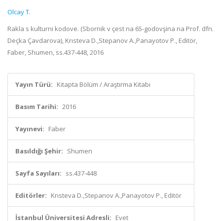
Olcay T.
Rakla s kulturni kodove. (Sbornik v çest na 65-godovşina na Prof. dfn.
Deçka Çavdarova), Krısteva D.,Stepanov A.,Panayotov P., Editör,
Faber, Shumen, ss.437-448, 2016
Yayın Türü:
Kitapta Bölüm / Araştırma Kitabı
Basım Tarihi:
2016
Yayınevi:
Faber
Basıldığı Şehir:
Shumen
Sayfa Sayıları:
ss.437-448
Editörler:
Krısteva D.,Stepanov A.,Panayotov P., Editör
İstanbul Üniversitesi Adresli:
Evet