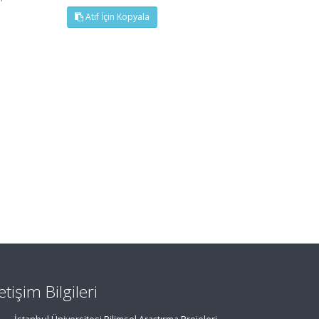
Atıf İçin Kopyala
letişim Bilgileri