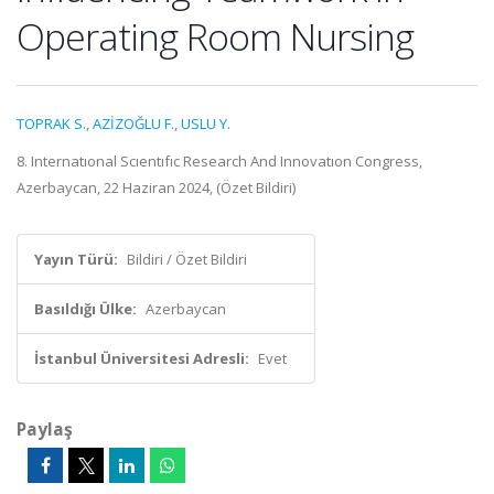
Operating Room Nursing
TOPRAK S.
,
AZİZOĞLU F.
,
USLU Y.
8. Internatıonal Scıentıfıc Research And Innovatıon Congress,
Azerbaycan, 22 Haziran 2024, (Özet Bildiri)
Yayın Türü:
Bildiri / Özet Bildiri
Basıldığı Ülke:
Azerbaycan
İstanbul Üniversitesi Adresli:
Evet
Paylaş