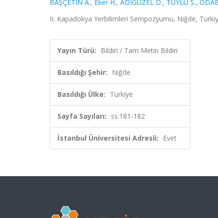
BAŞÇETİN A.
,
Eker H.
,
ADIGÜZEL D.
,
TÜYLÜ S.
,
ODAB
II. Kapadokya Yerbilimleri Sempozyumu, Niğde, Türkiye
Yayın Türü:
Bildiri / Tam Metin Bildiri
Basıldığı Şehir:
Niğde
Basıldığı Ülke:
Türkiye
Sayfa Sayıları:
ss.181-182
İstanbul Üniversitesi Adresli:
Evet