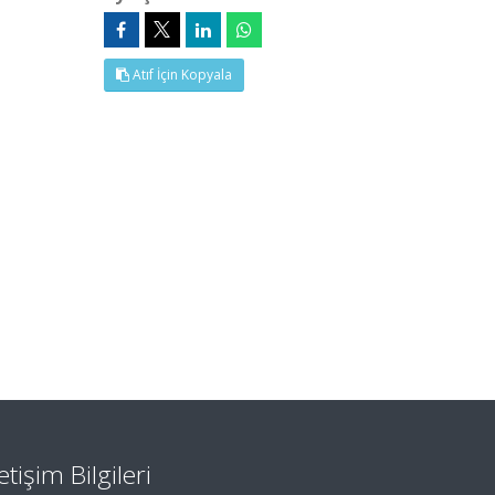
Atıf İçin Kopyala
letişim Bilgileri