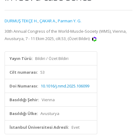
DURMUŞ TEKÇE H.
,
ÇAKAR A.
,
Parman Y. G.
30th Annual Congress of the World-Muscle-Society (WMS), Vienna,
Avusturya, 7 - 11 Ekim 2025, cilt.53, (Özet Bildiri)
Yayın Türü:
Bildiri / Özet Bildiri
Cilt numarası:
53
Doi Numarası:
10.1016/j.nmd.2025.106099
Basıldığı Şehir:
Vienna
Basıldığı Ülke:
Avusturya
İstanbul Üniversitesi Adresli:
Evet