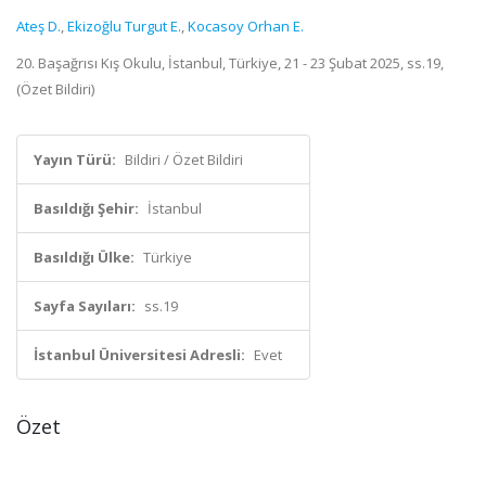
Ateş D.
,
Ekizoğlu Turgut E.
,
Kocasoy Orhan E.
20. Başağrısı Kış Okulu, İstanbul, Türkiye, 21 - 23 Şubat 2025, ss.19,
(Özet Bildiri)
Yayın Türü:
Bildiri / Özet Bildiri
Basıldığı Şehir:
İstanbul
Basıldığı Ülke:
Türkiye
Sayfa Sayıları:
ss.19
İstanbul Üniversitesi Adresli:
Evet
Özet