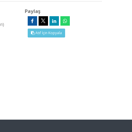
Paylaş
ri)
Atıf İçin Kopyala