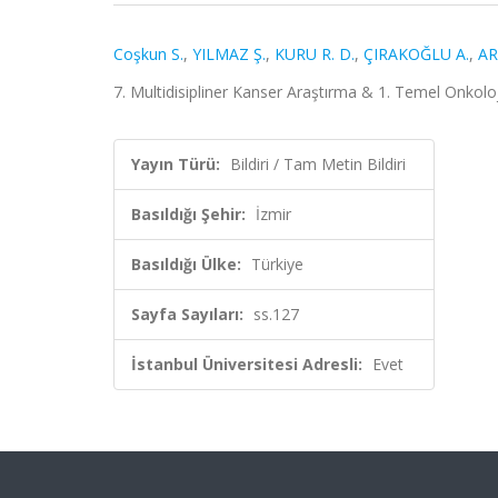
Coşkun S.
,
YILMAZ Ş.
,
KURU R. D.
,
ÇIRAKOĞLU A.
,
AR
7. Multidisipliner Kanser Araştırma & 1. Temel Onkoloj
Yayın Türü:
Bildiri / Tam Metin Bildiri
Basıldığı Şehir:
İzmir
Basıldığı Ülke:
Türkiye
Sayfa Sayıları:
ss.127
İstanbul Üniversitesi Adresli:
Evet