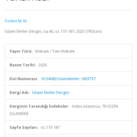
Özden M. M.
İslami İlimler Dergisi, sa.40, ss.173-187, 2025 (TRDizin)
Yayın Türü:
Makale / Tam Makale
Basım Tarihi:
2025
Doi Numarası:
10.34082/islamiilimler.1603737
Dergi Adı:
İslami İlimler Dergisi
Derginin Tarandığı İndeksler:
Index Islamicus, TR DİZİN
(ULAKBİM)
Sayfa Sayıları:
ss.173-187