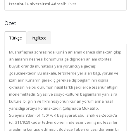
İstanbul Üniversitesi Adresli:
Evet
Özet
Türkçe
İngilizce
Mushaflaşma sonrasında Kur’ân anlamın öznesi olmaktan çıkıp
anlamanın nesnesi konumuna geldiğinden anlam otoritesi
büyük oranda muhataba yani yorumcuya geçmiş
gözükmektedir. Bu makale, tefsirlerde yer alan bilgi, yorum ve
izahların Kur’ân’ın gerek iç gerekse dış bağlamının dışına
çıkmasını ve bu durumun nasıl farklı şekillerde tezâhür ettiğini
incelemektedir. Siyasî ve sosyo-kültürel bağlamların yanı sıra
kültürel bilginin ve fıkhî nosyonun Kur'an yorumlarına nasıl
yansıdığı ortaya konmaktadır. Çalışmada Mukâtil b.
Süleymân’dan (öl. 150/767) başlayarak Ebû İshâk ez-Zeccâc’a
(öl. 311/923) kadar tedvîn döneminde eser vermiş müfessirler
araştırma konusu edilmiştir. Böylece Taberî öncesi dönemin bir