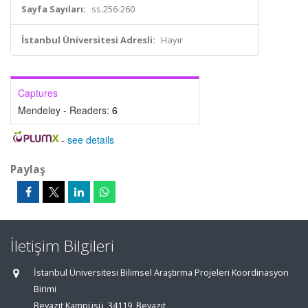
Sayfa Sayıları:
ss.256-260
İstanbul Üniversitesi Adresli:
Hayır
Captures
Mendeley - Readers:
6
-
see details
Paylaş
İletişim Bilgileri
İstanbul Üniversitesi Bilimsel Araştırma Projeleri Koordinasyon
Birimi
Beyazıt Kampüsü, 34119, Beyazıt