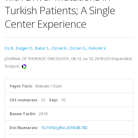
Turkish Patients; A Single
Center Experience
Oz B.
,
Dulger O.
,
Batur S.
,
Ozcan K.
,
Ozcan G.
,
Gokcek V.
JOURNAL OF THORACIC ONCOLOGY, cilt.13, sa.10, 2018 (SCI-Expanded,
Scopus)
Yayın Türü:
Makale / Özet
Cilt numarası:
13
Sayı:
10
Basım Tarihi:
2018
Doi Numarası:
10.1016/j.jtho.2018.08.782