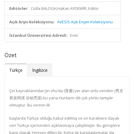
Editörler:
Csilla BALOGH,Hakan AYDEMİR, Editör
Açık Arşiv Koleksiyonu:
AVESİS Açık Erişim Koleksiyonu
İstanbul Üniversitesi Adresli:
Evet
Özet
Türkçe
İngilizce
Çin kaynaklarından
Jin shu
’da
(
晉書
)
yer alan ünlü veriden
(
秀支
替戾岡僕 谷劬禿當
)
bu yana Hunların dili çok yönlü tartışılır
olmuştur
. Bu verinin ilk
başlarda Türkçe olduğu kabul edilmiş ve
on
karaktere dayalı
veri Türkçe içerisinden açıklanmaya çalışılmıştır. Bu görüşlere
karşı olarak Yenisey dilleri ile, Ketçe ile karşılaştırmalar da