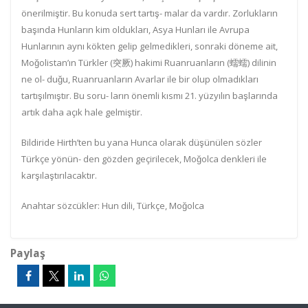
önerilmiştir. Bu konuda sert tartış
-
malar da vardır. Zorlukların
başında Hunların kim oldukları, Asya Hunları ile Avrupa
Hunlarının aynı kökten gelip gelmedikleri, sonraki döneme ait,
Moğolistan’ın Türkler (
突厥
) hakimi Ruanruanların (
蠕蠕
) dilinin
ne ol-
duğu, Ruanruanların Avarlar ile bir olup olmadıkları
tartışılmıştır.
Bu soru-
ların önemli kısmı 21. yüzyılın başlarında
artık daha açık hale gelmiştir.
Bildiride Hirth’ten bu yana Hunca olarak düşünülen sözler
Türkçe yönün
-
den gözden geçirilecek, Moğolca denkleri ile
karşılaştırılacaktır.
Anahtar sözcükler:
Hun dili, Türkçe, Moğolca
Paylaş