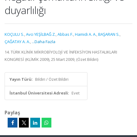
duyarlılığı
KOÇULU S.
,
Avcı YEŞİLBAĞ Z.
,
Abbas F.
,
Hamidi A. A.
,
BAŞARAN S.
,
ÇAĞATAY A. A.
,
...Daha Fazla
14. TÜRK KLİNİK MİKROBİYOLOJİ VE İNFEKSİYON HASTALIKLARI
KONGRESİ (KLİMİK 2009), 25 Mart 2009, (Özet Bildiri)
Yayın Türü:
Bildiri / Özet Bildiri
İstanbul Üniversitesi Adresli:
Evet
Paylaş