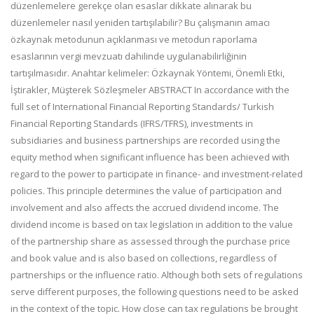
düzenlemelere gerekçe olan esaslar dikkate alınarak bu
düzenlemeler nasıl yeniden tartışılabilir? Bu çalışmanın amacı
özkaynak metodunun açıklanması ve metodun raporlama
esaslarının vergi mevzuatı dahilinde uygulanabilirliğinin
tartışılmasıdır. Anahtar kelimeler: Özkaynak Yöntemi, Önemli Etki,
İştirakler, Müşterek Sözleşmeler ABSTRACT In accordance with the
full set of International Financial Reporting Standards/ Turkish
Financial Reporting Standards (IFRS/TFRS), investments in
subsidiaries and business partnerships are recorded using the
equity method when significant influence has been achieved with
regard to the power to participate in finance- and investment-related
policies. This principle determines the value of participation and
involvement and also affects the accrued dividend income. The
dividend income is based on tax legislation in addition to the value
of the partnership share as assessed through the purchase price
and book value and is also based on collections, regardless of
partnerships or the influence ratio. Although both sets of regulations
serve different purposes, the following questions need to be asked
in the context of the topic. How close can tax regulations be brought