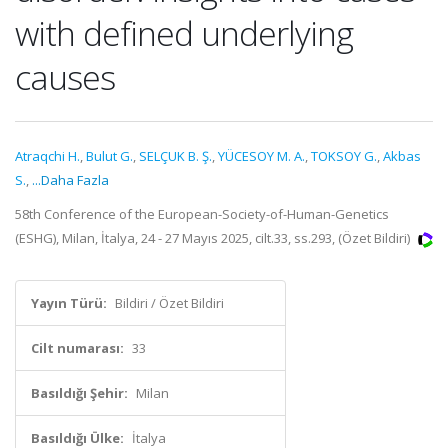
with defined underlying
causes
Atraqchi H.
,
Bulut G.
,
SELÇUK B. Ş.
,
YÜCESOY M. A.
,
TOKSOY G.
,
Akbas
S.
,
...Daha Fazla
58th Conference of the European-Society-of-Human-Genetics
(ESHG), Milan, İtalya, 24 - 27 Mayıs 2025, cilt.33, ss.293, (Özet Bildiri)
Yayın Türü:
Bildiri / Özet Bildiri
Cilt numarası:
33
Basıldığı Şehir:
Milan
Basıldığı Ülke:
İtalya