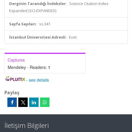
Derginin Tarandığı İndeksler:
Science Citation Index
Expanded (SCI-EXPANDED)
Sayfa Sayıları:
ss.341
İstanbul Üniversitesi Adresli:
Evet
Captures
Mendeley - Readers:
1
-
see details
Paylaş
İletişim Bilgileri