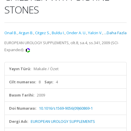
STONES
Onal B.
,
Argun B.
,
Citgez S.
,
Buldu I.
,
Onder A. U.
,
Yalcin V.
,
...Daha Fazla
EUROPEAN UROLOGY SUPPLEMENTS, cilt.8, sa.4, ss.341, 2009 (SCI-
Expanded)
Yayın Türü:
Makale / Özet
Cilt numarası:
8
Sayı:
4
Basım Tarihi:
2009
Doi Numarası:
10.1016/s1569-9056(09)60869-1
Dergi Adı:
EUROPEAN UROLOGY SUPPLEMENTS