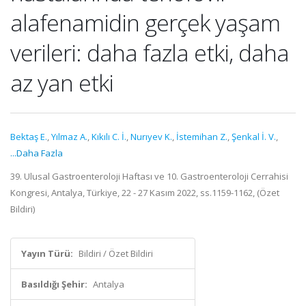
alafenamidin gerçek yaşam
verileri: daha fazla etki, daha
az yan etki
Bektaş E.
,
Yılmaz A.
,
Kıkılı C. İ.
,
Nurıyev K.
,
İstemihan Z.
,
Şenkal İ. V.
,
...Daha Fazla
39. Ulusal Gastroenteroloji Haftası ve 10. Gastroenteroloji Cerrahisi
Kongresi, Antalya, Türkiye, 22 - 27 Kasım 2022, ss.1159-1162, (Özet
Bildiri)
Yayın Türü:
Bildiri / Özet Bildiri
Basıldığı Şehir:
Antalya