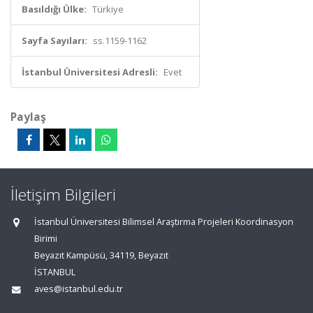
Basıldığı Ülke:
Türkiye
Sayfa Sayıları:
ss.1159-1162
İstanbul Üniversitesi Adresli:
Evet
Paylaş
İletişim Bilgileri
İstanbul Üniversitesi Bilimsel Araştırma Projeleri Koordinasyon
Birimi
Beyazıt Kampüsü, 34119, Beyazıt
İSTANBUL
aves@istanbul.edu.tr