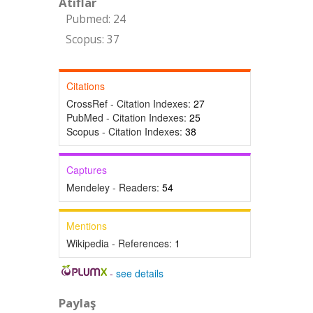
Atıflar
Pubmed: 24
Scopus: 37
Citations
CrossRef - Citation Indexes:
27
PubMed - Citation Indexes:
25
Scopus - Citation Indexes:
38
Captures
Mendeley - Readers:
54
Mentions
Wikipedia - References:
1
-
see details
Paylaş