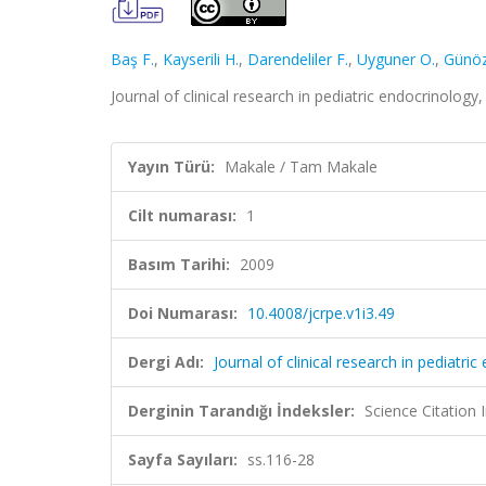
Baş F.
,
Kayserili H.
,
Darendeliler F.
,
Uyguner O.
,
Günöz
Journal of clinical research in pediatric endocrinology
Yayın Türü:
Makale / Tam Makale
Cilt numarası:
1
Basım Tarihi:
2009
Doi Numarası:
10.4008/jcrpe.v1i3.49
Dergi Adı:
Journal of clinical research in pediatri
Derginin Tarandığı İndeksler:
Science Citation
Sayfa Sayıları:
ss.116-28