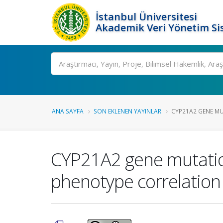
İstanbul Üniversitesi
Akademik Veri Yönetim Si
Ara
ANA SAYFA
SON EKLENEN YAYINLAR
CYP21A2 GENE MU
CYP21A2 gene mutation
phenotype correlation 