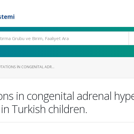
stemi
TATIONS IN CONGENITAL ADR...
s in congenital adrenal hype
in Turkish children.