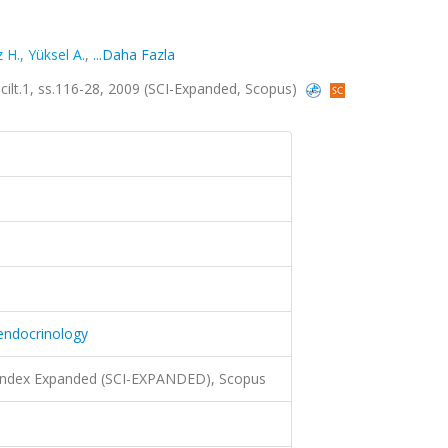
 H.
,
Yüksel A.
,
...Daha Fazla
, cilt.1, ss.116-28, 2009 (SCI-Expanded, Scopus)
c endocrinology
 Index Expanded (SCI-EXPANDED), Scopus