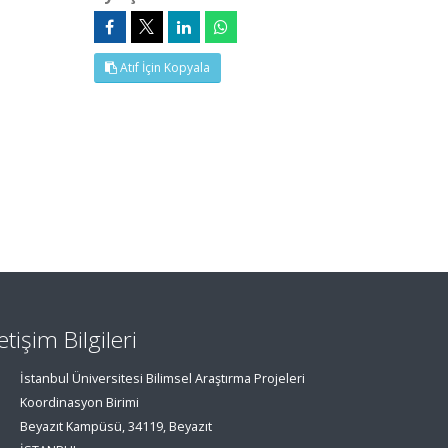
Atıf İçin Kopyala
letişim Bilgileri
İstanbul Üniversitesi Bilimsel Araştırma Projeleri
Koordinasyon Birimi
Beyazıt Kampüsü, 34119, Beyazıt