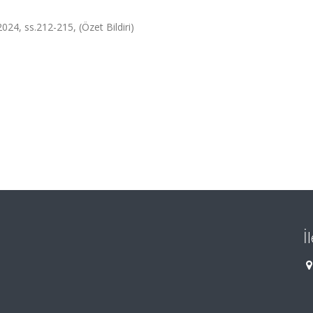
2024, ss.212-215, (Özet Bildiri)
İ