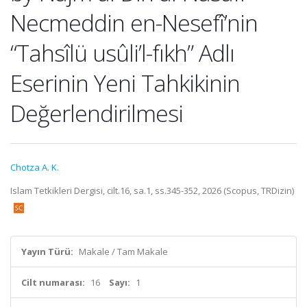
Necmeddin en-Nesefî’nin
“Tahsîlü usûli’l-fıkh” Adlı
Eserinin Yeni Tahkikinin
Değerlendirilmesi
Chotza A. K.
Islam Tetkikleri Dergisi, cilt.16, sa.1, ss.345-352, 2026 (Scopus, TRDizin)
Yayın Türü:
Makale / Tam Makale
Cilt numarası:
16
Sayı:
1