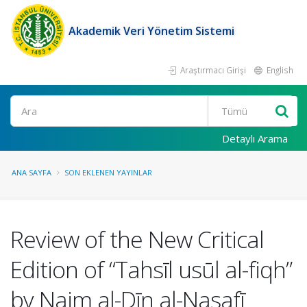
Akademik Veri Yönetim Sistemi
Araştırmacı Girişi
English
Ara
Detaylı Arama
ANA SAYFA
SON EKLENEN YAYINLAR
Review of the New Critical
Edition of “Tahsīl usūl al-fiqh”
by Najm al-Dīn al-Nasafī