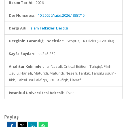
Basım Tarihi:
2026
Doi Numarası:
10.26650/iuitd.2026.1883715
Dergi Adı:
Islam Tetkikleri Dergisi
Derginin Tarandığı İndeksler:
Scopus, TR DİZİN (ULAKBİM)
Sayfa Sayıları:
ss.345-352
Anahtar Kelimeler:
al-Nasafī, Critical Edition (Taḥqīq), Fıkıh
Usûlü, Hanefî, Mâtürîdî, Māturīdī, Nesefî, Tahkik, Tahsîlü usûli’l-
fıkh, Taḥṣīl uṣūl al-fiqh, Uṣūl al-fiqh, Ḥanafī
İstanbul Üniversitesi Adresli:
Evet
Paylaş