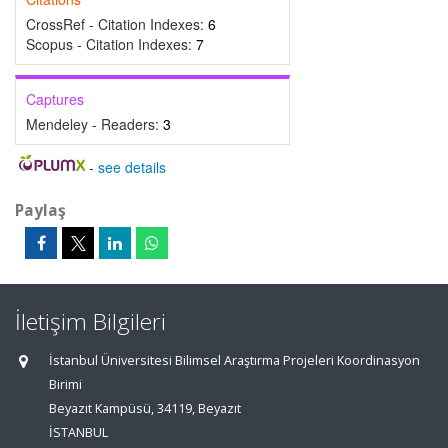
CrossRef - Citation Indexes:
6
Scopus - Citation Indexes:
7
Captures
Mendeley - Readers:
3
-
see details
Paylaş
İletişim Bilgileri
İstanbul Üniversitesi Bilimsel Araştırma Projeleri Koordinasyon
Birimi
Beyazıt Kampüsü, 34119, Beyazıt
İSTANBUL