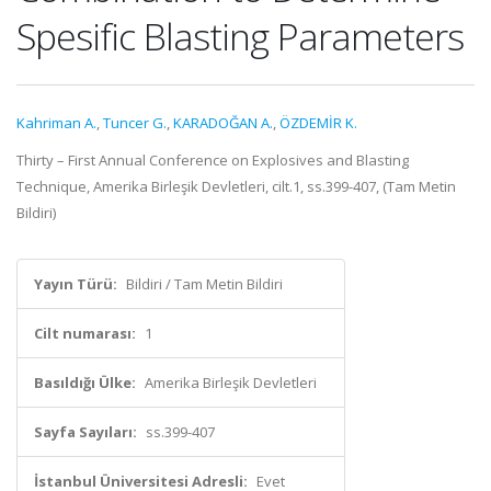
Spesific Blasting Parameters
Kahriman A.
,
Tuncer G.
,
KARADOĞAN A.
,
ÖZDEMİR K.
Thirty – First Annual Conference on Explosives and Blasting
Technique, Amerika Birleşik Devletleri, cilt.1, ss.399-407, (Tam Metin
Bildiri)
Yayın Türü:
Bildiri / Tam Metin Bildiri
Cilt numarası:
1
Basıldığı Ülke:
Amerika Birleşik Devletleri
Sayfa Sayıları:
ss.399-407
İstanbul Üniversitesi Adresli:
Evet