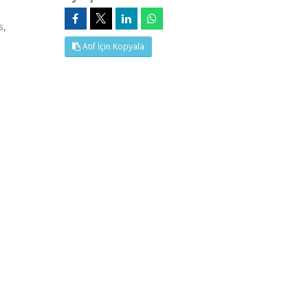
s,
Atıf İçin Kopyala