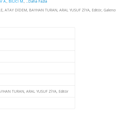
r A.
,
BİLİCİ M.
,
...Daha Fazla
ŞULE, ATAY DİDEM, BAYHAN TURAN, ARAL YUSUF ZİYA, Editör, Galeno
YHAN TURAN, ARAL YUSUF ZİYA, Editör