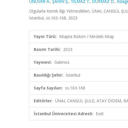
ÜNÜVAR A.
,
ŞAHİN Ş.
,
YILMAZ Y.
,
DURMAZ D.
,
Aslage
Olgularla Kemik İliği Yetmezlikleri, ÜNAL CANGÜL 
İstanbul, ss.163-168, 2023
Yayın Türü:
Kitapta Bölüm / Mesleki Kitap
Basım Tarihi:
2023
Yayınevi:
Galenos
Basıldığı Şehir:
İstanbul
Sayfa Sayıları:
ss.163-168
Editörler:
ÜNAL CANGÜL ŞULE, ATAY DİDEM, BA
İstanbul Üniversitesi Adresli:
Evet