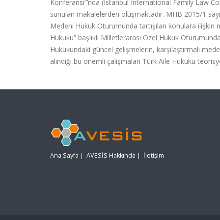
Konferansı”’nda (Istanbul International Family Law Conf
sunulan makalelerden oluşmaktadır. MHB 2015/1 sayısı
Medeni Hukuk Oturumunda tartışılan konulara ilişkin m
Hukuku” başlıklı Milletlerarası Özel Hukuk Oturumunda t
Hukukundaki güncel gelişmelerin, karşılaştırmalı meden
alındığı bu önemli çalışmaları Türk Aile Hukuku teorisye
Ana Sayfa
|
AVESİS Hakkında
|
İletişim