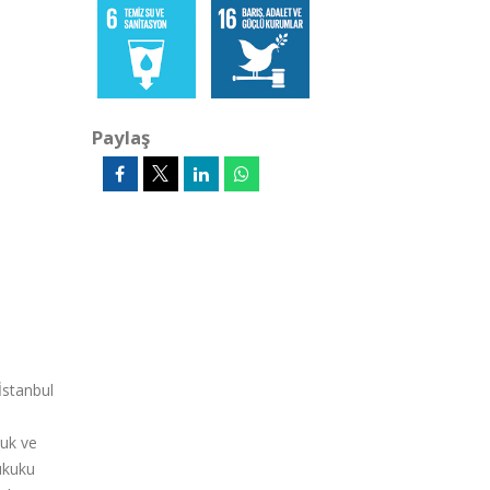
Paylaş
İstanbul
kuk ve
ukuku