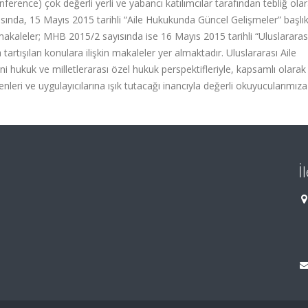
erence) çok değerli yerli ve yabancı katılımcılar tarafından tebliğ ola
nda, 15 Mayıs 2015 tarihli “Aile Hukukunda Güncel Gelişmeler” başlık
akaleler; MHB 2015/2 sayısında ise 16 Mayıs 2015 tarihli “Uluslararası
artışılan konulara ilişkin makaleler yer almaktadır. Uluslararası Aile
i hukuk ve milletlerarası özel hukuk perspektifleriyle, kapsamlı olarak
nleri ve uygulayıcılarına ışık tutacağı inancıyla değerli okuyucularımıza
İ