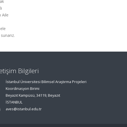
rak
lı
 Aile
 ele
 sunarız.
letişim Bilgileri
İstanbul Üniversitesi Bilimsel Araştırma Projeleri
Koordinasyon Birimi
Beyazıt Kampüsü, 34119, Beyazıt
İSTANBUL
aves@istanbul.edu.tr