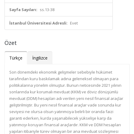
Sayfa Sayıları:
ss.13-38
İstanbul Üniversitesi Adresli:
Evet
Özet
Türkçe
İngilizce
Son dönemdeki ekonomik gelişmeler sebebiyle hükümet
tarafından kuru baskılamak adına geleneksel olmayan para
politikalarına yönelim olmuştur. Bunun neticesinde 2021 yılının
sonlarında kur korumalı mevduat (KKM) ve döviz dönüşümlü
mevduat (DDM) hesapları adı verilen yeni nesil finansal araçlar
geliştirilmiştir. Bu yeni nesil finansal araçlar vade sonunda kur
seviyesi ne olursa olsun yatırımcıya belirli bir oranda faizi
garanti ederken, kurda yaşanabilecek yükselişe karşı da
yatırımcıyı koruyan finansal araçlardır. KKM ve DDM hesapları
yapıları itibariyle türev olmayan bir ana mevduat sözleşmesi