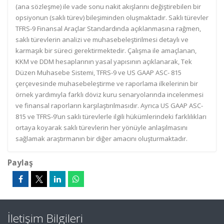
(ana sözleşme) ile vade sonu nakit akışlarını değiştirebilen bir
opsiyonun (saklı türev) bileşiminden oluşmaktadır. Saklı türevler
TFRS-9 Finansal Araçlar Standardında açıklanmasına rağmen,
saklı türevlerin analizi ve muhasebeleştirilmesi detaylı ve
karmaşık bir süreci gerektirmektedir. Çalışma ile amaçlanan,
KKM ve DDM hesaplarının yasal yapısının açıklanarak, Tek
Düzen Muhasebe Sistemi, TFRS-9 ve US GAAP ASC- 815
çerçevesinde muhasebeleştirme ve raporlama ilkelerinin bir
örnek yardımıyla farklı döviz kuru senaryolarında incelenmesi
ve finansal raporların karşılaştırılmasıdır. Ayrıca US GAAP ASC-
815 ve TFRS-9’un saklı türevlerle ilgili hükümlerindeki farklılıkları
ortaya koyarak saklı türevlerin her yönüyle anlaşılmasını
sağlamak araştırmanın bir diğer amacını oluşturmaktadır.
Paylaş
İletişim Bilgileri