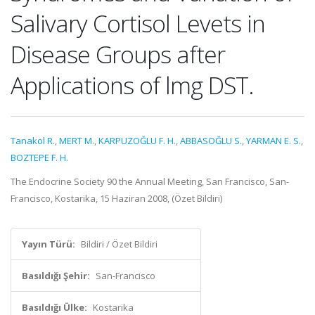
Salivary Cortisol Levets in
Disease Groups after
Applications of lmg DST.
Tanakol R.
,
MERT M.
,
KARPUZOĞLU F. H.
,
ABBASOĞLU S.
,
YARMAN E. S.
,
BOZTEPE F. H.
The Endocrine Society 90 the Annual Meeting, San Francisco, San-
Francisco, Kostarika, 15 Haziran 2008, (Özet Bildiri)
Yayın Türü:
Bildiri / Özet Bildiri
Basıldığı Şehir:
San-Francisco
Basıldığı Ülke:
Kostarika