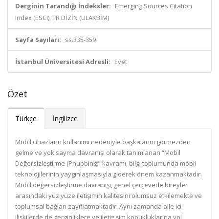
Derginin Tarandığı İndeksler:
Emerging Sources Citation
Index (ESCI), TR DİZİN (ULAKBİM)
Sayfa Sayıları:
ss.335-359
İstanbul Üniversitesi Adresli:
Evet
Özet
Türkçe
İngilizce
Mobil cihazların kullanımı nedeniyle başkalarını görmezden
gelme ve yok sayma davranışı olarak tanımlanan “Mobil
Değersizleştirme (Phubbing)” kavramı, bilgi toplumunda mobil
teknolojilerinin yaygınlaşmasıyla giderek önem kazanmaktadır.
Mobil değersizleştirme davranışı, genel çerçevede bireyler
arasındaki yüz yüze iletişimin kalitesini olumsuz etkilemekte ve
toplumsal bağları zayıflatmaktadır. Aynı zamanda aile içi
ilişkilerde de gerginliklere ve ileti= şim kopukluklarına yol