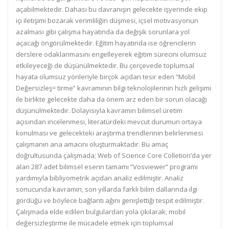
açabilmektedir. Dahası bu davranışın gelecekte işyerinde ekip
içi iletişimi bozarak verimliliğin düşmesi, içsel motivasyonun
azalması gibi çalışma hayatında da değişik sorunlara yol
açacağı öngörülmektedir. Eğitim hayatında ise öğrencilerin
derslere odaklanmasını engelleyerek eğitim sürecini olumsuz
etkileyeceği de düşünülmektedir. Bu çerçevede toplumsal
hayata olumsuz yönleriyle birçok açıdan tesir eden “Mobil
Değersizleş= tirme” kavramının bilgi teknolojilerinin hızlı gelişimi
ile birlikte gelecekte daha da önem arz eden bir sorun olacağı
düşünülmektedir. Dolayısıyla kavramın bilimsel üretim
açısından incelenmesi, literatürdeki mevcut durumun ortaya
konulması ve gelecekteki araştırma trendlerinin belirlenmesi
çalışmanın ana amacını oluşturmaktadır. Bu amaç
doğrultusunda çalışmada; Web of Science Core Colletion’da yer
alan 287 adet bilimsel eserin tamamı “Vosviewer” programı
yardımıyla bibliyometrik açıdan analiz edilmiştir. Analiz
sonucunda kavramın, son yıllarda farklı bilim dallarında ilgi
gördüğü ve böylece bağlantı ağını genişlettiği tespit edilmiştir.
Çalışmada elde edilen bulgulardan yola çıkılarak; mobil
değersizleştirme ile mücadele etmek için toplumsal