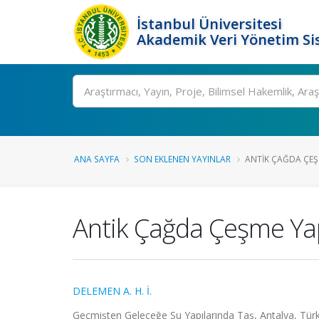
İstanbul Üniversitesi
Akademik Veri Yönetim Si
Ara
ANA SAYFA
SON EKLENEN YAYINLAR
ANTIK ÇAĞDA ÇEŞME
Antik Çağda Çeşme Yap
DELEMEN A. H. İ.
Geçmişten Geleceğe Su Yapılarında Taş, Antalya, Türki