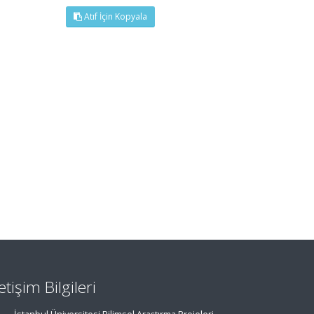
Atıf İçin Kopyala
letişim Bilgileri