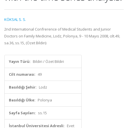
KÖKSAL S. S.
2nd International Confrerence of Medical Students and Junior
Doctors on Family Medicine, Lodz, Polonya, 9 - 10 Mayıs 2008, cilt.49,
sa.36, ss.15, (Özet Bildiri)
Yayın Türü:
Bildiri / Özet Bildiri
Cilt numarası:
49
Basıldığı Şehir:
Lodz
Basıldığı Ülke:
Polonya
Sayfa Sayıları:
ss.15
İstanbul Üniversitesi Adresli:
Evet