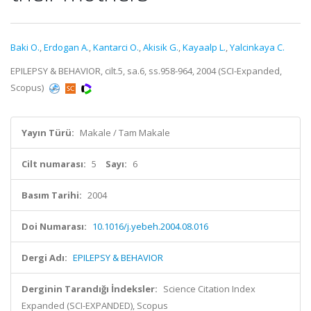
Baki O.
,
Erdogan A.
,
Kantarci O.
,
Akisik G.
,
Kayaalp L.
,
Yalcinkaya C.
EPILEPSY & BEHAVIOR, cilt.5, sa.6, ss.958-964, 2004 (SCI-Expanded,
Scopus)
Yayın Türü:
Makale / Tam Makale
Cilt numarası:
5
Sayı:
6
Basım Tarihi:
2004
Doi Numarası:
10.1016/j.yebeh.2004.08.016
Dergi Adı:
EPILEPSY & BEHAVIOR
Derginin Tarandığı İndeksler:
Science Citation Index
Expanded (SCI-EXPANDED), Scopus