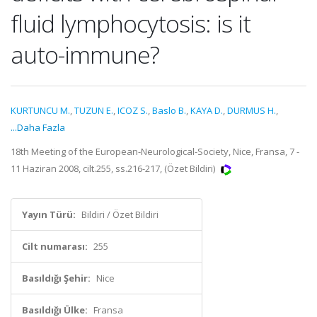
fluid lymphocytosis: is it
auto-immune?
KURTUNCU M.
,
TUZUN E.
,
ICOZ S.
,
Baslo B.
,
KAYA D.
,
DURMUS H.
,
...Daha Fazla
18th Meeting of the European-Neurological-Society, Nice, Fransa, 7 -
11 Haziran 2008, cilt.255, ss.216-217, (Özet Bildiri)
Yayın Türü:
Bildiri / Özet Bildiri
Cilt numarası:
255
Basıldığı Şehir:
Nice
Basıldığı Ülke:
Fransa