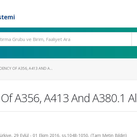
stemi
ENCY OF A356, A413 AND A...
Of A356, A413 And A380.1 Al
ürkiye, 29 Eylül - 01 Ekim 2016, ss.1048-1050, (Tam Metin Bildiri)