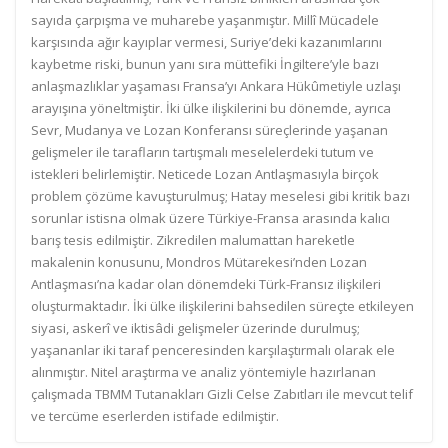
sayıda çarpışma ve muharebe yaşanmıştır. Millî Mücadele
karşısında ağır kayıplar vermesi, Suriye’deki kazanımlarını
kaybetme riski, bunun yanı sıra müttefiki İngiltere’yle bazı
anlaşmazlıklar yaşaması Fransa’yı Ankara Hükûmetiyle uzlaşı
arayışına yöneltmiştir. İki ülke ilişkilerini bu dönemde, ayrıca
Sevr, Mudanya ve Lozan Konferansı süreçlerinde yaşanan
gelişmeler ile tarafların tartışmalı meselelerdeki tutum ve
istekleri belirlemiştir. Neticede Lozan Antlaşmasıyla birçok
problem çözüme kavuşturulmuş; Hatay meselesi gibi kritik bazı
sorunlar istisna olmak üzere Türkiye-Fransa arasında kalıcı
barış tesis edilmiştir. Zikredilen malumattan hareketle
makalenin konusunu, Mondros Mütarekesi’nden Lozan
Antlaşması’na kadar olan dönemdeki Türk-Fransız ilişkileri
oluşturmaktadır. İki ülke ilişkilerini bahsedilen süreçte etkileyen
siyasi, askerî ve iktisâdi gelişmeler üzerinde durulmuş;
yaşananlar iki taraf penceresinden karşılaştırmalı olarak ele
alınmıştır. Nitel araştırma ve analiz yöntemiyle hazırlanan
çalışmada TBMM Tutanakları Gizli Celse Zabıtları ile mevcut telif
ve tercüme eserlerden istifade edilmiştir.