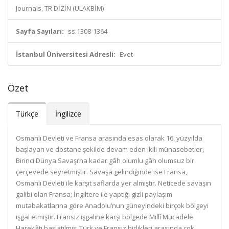
Journals, TR DİZİN (ULAKBİM)
Sayfa Sayıları:
ss.1308-1364
İstanbul Üniversitesi Adresli:
Evet
Özet
Türkçe
İngilizce
Osmanlı Devleti ve Fransa arasında esas olarak 16. yüzyılda
başlayan ve dostane şekilde devam eden ikili münasebetler,
Birinci Dünya Savaşı’na kadar gâh olumlu gâh olumsuz bir
çerçevede seyretmiştir. Savaşa gelindiğinde ise Fransa,
Osmanlı Devleti ile karşıt saflarda yer almıştır. Neticede savaşın
galibi olan Fransa; İngiltere ile yaptığı gizli paylaşım
mutabakatlarına göre Anadolu’nun güneyindeki birçok bölgeyi
işgal etmiştir. Fransız işgaline karşı bölgede Millî Mücadele
Harekâtı başlatılmış; Türk ve Fransız birlikleri arasında çok