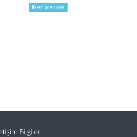
Atıf İçin Kopyala
letişim Bilgileri