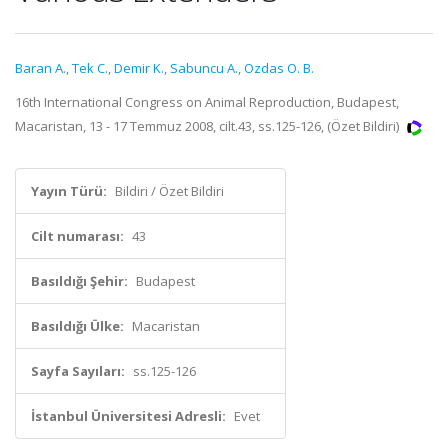
Baran A.
,
Tek C.
,
Demir K.
,
Sabuncu A.
,
Ozdas O. B.
16th International Congress on Animal Reproduction, Budapest,
Macaristan, 13 - 17 Temmuz 2008, cilt.43, ss.125-126, (Özet Bildiri)
Yayın Türü:
Bildiri / Özet Bildiri
Cilt numarası:
43
Basıldığı Şehir:
Budapest
Basıldığı Ülke:
Macaristan
Sayfa Sayıları:
ss.125-126
İstanbul Üniversitesi Adresli:
Evet