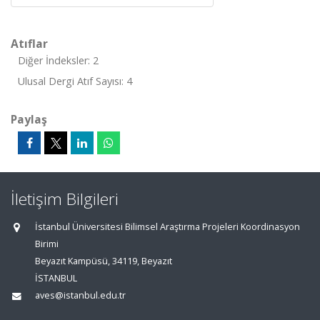
Atıflar
Diğer İndeksler: 2
Ulusal Dergi Atıf Sayısı: 4
Paylaş
İletişim Bilgileri
İstanbul Üniversitesi Bilimsel Araştırma Projeleri Koordinasyon
Birimi
Beyazıt Kampüsü, 34119, Beyazıt
İSTANBUL
aves@istanbul.edu.tr