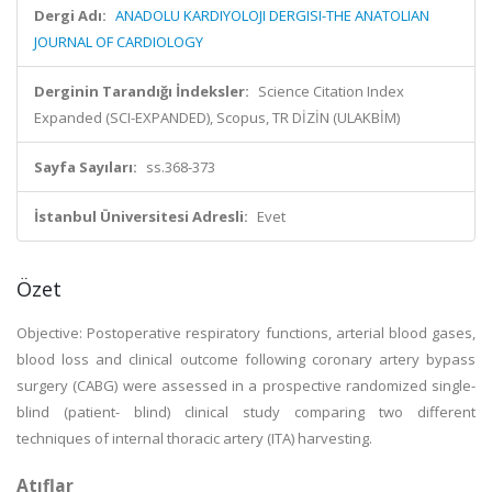
Dergi Adı:
ANADOLU KARDIYOLOJI DERGISI-THE ANATOLIAN
JOURNAL OF CARDIOLOGY
Derginin Tarandığı İndeksler:
Science Citation Index
Expanded (SCI-EXPANDED), Scopus, TR DİZİN (ULAKBİM)
Sayfa Sayıları:
ss.368-373
İstanbul Üniversitesi Adresli:
Evet
Özet
Objective: Postoperative respiratory functions, arterial blood gases,
blood loss and clinical outcome following coronary artery bypass
surgery (CABG) were assessed in a prospective randomized single-
blind (patient- blind) clinical study comparing two different
techniques of internal thoracic artery (ITA) harvesting.
Atıflar