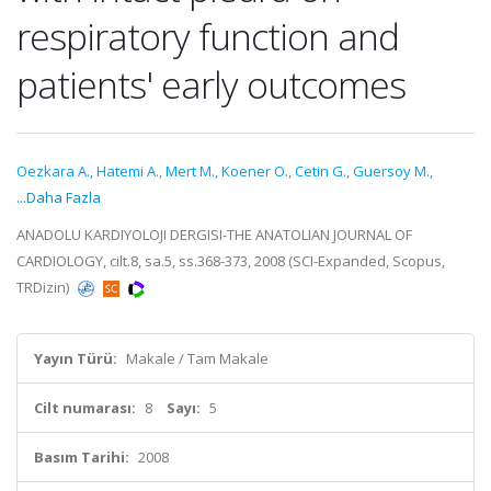
respiratory function and
patients' early outcomes
Oezkara A.
,
Hatemi A.
,
Mert M.
,
Koener O.
,
Cetin G.
,
Guersoy M.
,
...Daha Fazla
ANADOLU KARDIYOLOJI DERGISI-THE ANATOLIAN JOURNAL OF
CARDIOLOGY, cilt.8, sa.5, ss.368-373, 2008 (SCI-Expanded, Scopus,
TRDizin)
Yayın Türü:
Makale / Tam Makale
Cilt numarası:
8
Sayı:
5
Basım Tarihi:
2008