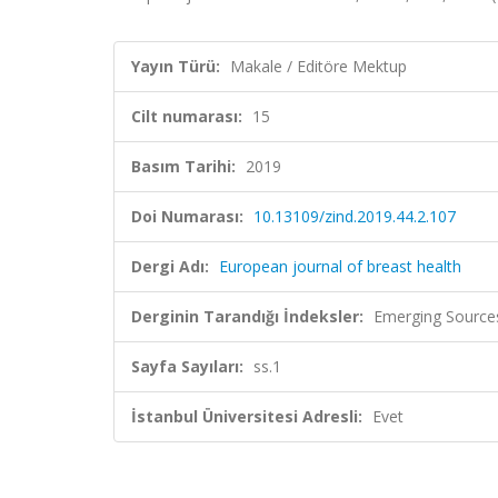
Yayın Türü:
Makale / Editöre Mektup
Cilt numarası:
15
Basım Tarihi:
2019
Doi Numarası:
10.13109/zind.2019.44.2.107
Dergi Adı:
European journal of breast health
Derginin Tarandığı İndeksler:
Emerging Sources
Sayfa Sayıları:
ss.1
İstanbul Üniversitesi Adresli:
Evet