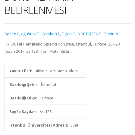
BELİRLENMESİ
Sezen İ.
,
Ağustos T.
,
Çalışkan İ.
,
Fışkın G.
,
YURTÇİÇEK S.
,
Şahin N.
16. Ulusal Hemşirelik Öğrenci Kongresi, İstanbul, Türkiye, 26 - 28
Nisan 2017, ss.128, (Tam Metin Bildiri)
Yayın Türü:
Bildiri / Tam Metin Bildiri
Basıldığı Şehir:
İstanbul
Basıldığı Ülke:
Türkiye
Sayfa Sayıları:
ss.128
İstanbul Üniversitesi Adresli:
Evet