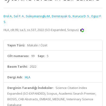
Erol A.
,
Sel F. A.
,
Suleymanoglu M.
,
Demirayak G.
,
Kuruca D. S.
,
Oguz F.
S.
HLA, cilt.99, sa.5, ss.537, 2022 (SCI-Expanded, Scopus)
Yayın Türü:
Makale / Özet
Cilt numarası:
99
Sayı:
5
Basım Tarihi:
2022
Dergi Adı:
HLA
Derginin Tarandığı İndeksler:
Science Citation Index
Expanded (SCI-EXPANDED), Scopus, Academic Search Premier,
BIOSIS, CAB Abstracts, EMBASE, MEDLINE, Veterinary Science
Database