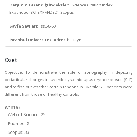
Derginin Tarandığı İndeksler:
Science Citation Index
Expanded (SCI-EXPANDED), Scopus
Sayfa Sayıları:
ss.58-60
İstanbul Üniversitesi Adresli:
Hayır
Özet
Objective. To demonstrate the role of sonography in depicting
periarticular changes in juvenile systemic lupus erythematosus (SLE)
and to find out whether certain tendons in juvenile SLE patients were
different from those of healthy controls.
Atıflar
Web of Science: 25
Pubmed: 8
Scopus: 33