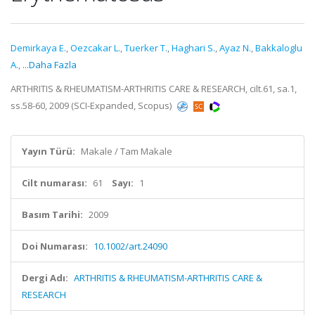
Demirkaya E.
,
Oezcakar L.
,
Tuerker T.
,
Haghari S.
,
Ayaz N.
,
Bakkaloglu
A.
,
...Daha Fazla
ARTHRITIS & RHEUMATISM-ARTHRITIS CARE & RESEARCH, cilt.61, sa.1,
ss.58-60, 2009 (SCI-Expanded, Scopus)
Yayın Türü:
Makale / Tam Makale
Cilt numarası:
61
Sayı:
1
Basım Tarihi:
2009
Doi Numarası:
10.1002/art.24090
Dergi Adı:
ARTHRITIS & RHEUMATISM-ARTHRITIS CARE &
RESEARCH