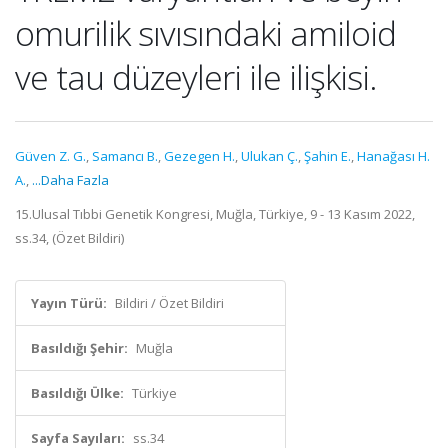
omurilik sıvısındaki amiloid
ve tau düzeyleri ile ilişkisi.
Güven Z. G.
,
Samancı B.
,
Gezegen H.
,
Ulukan Ç.
,
Şahin E.
,
Hanağası H.
A.
,
...Daha Fazla
15.Ulusal Tıbbi Genetik Kongresi, Muğla, Türkiye, 9 - 13 Kasım 2022,
ss.34, (Özet Bildiri)
Yayın Türü:
Bildiri / Özet Bildiri
Basıldığı Şehir:
Muğla
Basıldığı Ülke:
Türkiye
Sayfa Sayıları:
ss.34