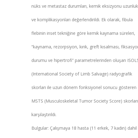
nüks ve metastaz durumları, kemik eksizyonu uzunlukl
ve komplikasyonları değerlendirildi. Ek olarak, fibula
flebinin inset tekniğine göre kemik kaynama süreleri,
“kaynama, rezorpsiyon, kırık, greft kısalması, fiksasyo
durumu ve hipertrofi” parametrelerinden oluşan ISOL
(International Society of Limb Salvage) radyografik
skorları ile uzun dönem fonksiyonel sonucu gösteren
MSTS (Musculoskeletal Tumor Society Score) skorları
karşılaştırıldı.
Bulgular: Çalışmaya 18 hasta (11 erkek, 7 kadın) dahil