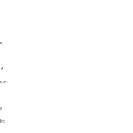
2
r,
 6
rkom
ra
di;