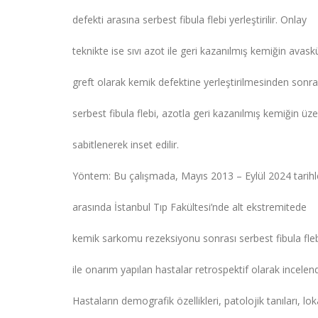
defekti arasına serbest fibula flebi yerleştirilir. Onlay
teknikte ise sıvı azot ile geri kazanılmış kemiğin avask
greft olarak kemik defektine yerleştirilmesinden sonra
serbest fibula flebi, azotla geri kazanılmış kemiğin üze
sabitlenerek inset edilir.
Yöntem: Bu çalışmada, Mayıs 2013 – Eylül 2024 tarihl
arasında İstanbul Tıp Fakültesi’nde alt ekstremitede
kemik sarkomu rezeksiyonu sonrası serbest fibula fle
ile onarım yapılan hastalar retrospektif olarak incelend
Hastaların demografik özellikleri, patolojik tanıları, lok