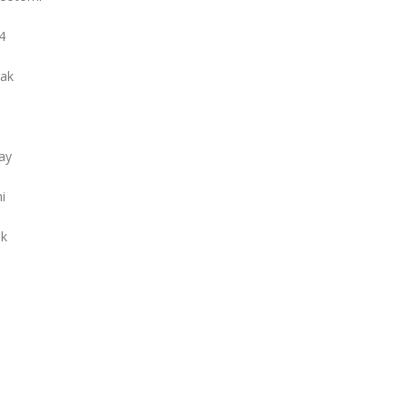
4
rak
lay
i
ak