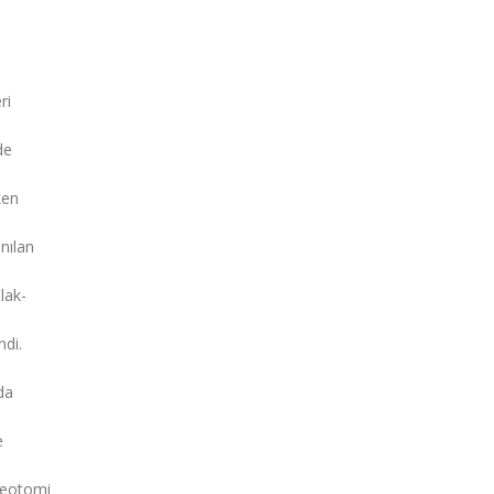
ri
de
ken
anılan
lak-
ndi.
da
e
steotomi