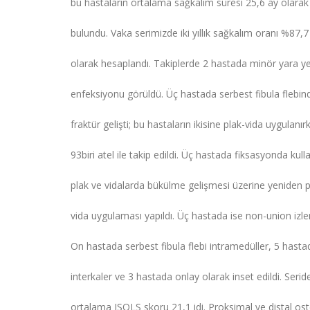
bu hastaların ortalama sağkalım süresi 25,6 ay olarak
bulundu. Vaka serimizde iki yıllık sağkalım oranı %87,7
olarak hesaplandı. Takiplerde 2 hastada minör yara ye
enfeksiyonu görüldü. Üç hastada serbest fibula flebin
fraktür gelişti; bu hastaların ikisine plak-vida uygulanır
93
biri atel ile takip edildi. Üç hastada fiksasyonda kull
plak ve vidalarda bükülme gelişmesi üzerine yeniden p
vida uygulaması yapıldı. Üç hastada ise non-union izle
On hastada serbest fibula flebi intramedüller, 5 hasta
interkaler ve 3 hastada onlay olarak inset edildi. Serid
ortalama ISOLS skoru 21,1 idi. Proksimal ve distal o