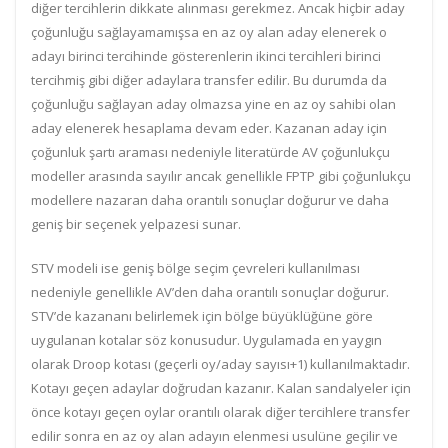
diğer tercihlerin dikkate alınması gerekmez. Ancak hiçbir aday
çoğunluğu sağlayamamışsa en az oy alan aday elenerek o
adayı birinci tercihinde gösterenlerin ikinci tercihleri birinci
tercihmiş gibi diğer adaylara transfer edilir. Bu durumda da
çoğunluğu sağlayan aday olmazsa yine en az oy sahibi olan
aday elenerek hesaplama devam eder. Kazanan aday için
çoğunluk şartı araması nedeniyle literatürde AV çoğunlukçu
modeller arasında sayılır ancak genellikle FPTP gibi çoğunlukçu
modellere nazaran daha orantılı sonuçlar doğurur ve daha
geniş bir seçenek yelpazesi sunar.
STV modeli ise geniş bölge seçim çevreleri kullanılması
nedeniyle genellikle AV’den daha orantılı sonuçlar doğurur.
STV’de kazananı belirlemek için bölge büyüklüğüne göre
uygulanan kotalar söz konusudur. Uygulamada en yaygın
olarak Droop kotası (geçerli oy/aday sayısı+1) kullanılmaktadır.
Kotayı geçen adaylar doğrudan kazanır. Kalan sandalyeler için
önce kotayı geçen oylar orantılı olarak diğer tercihlere transfer
edilir sonra en az oy alan adayın elenmesi usulüne geçilir ve