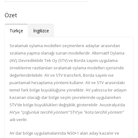
Özet
Türkçe
İngilizce
Sıralamalı oylama modelleri seçmenlere adaylar arasından
sıralama yapma olanağı sunan modellerdir. Alternatif Oylama
(AV), Devredilebilir Tek Oy (STV) ve Borda sayımı uygulama
örneklerine rastlanılan sıralamalı oylama modelleri içerisinde
değerlendirilebilir. AV ve STV transferli, Borda sayımı ise
puanlamalı hesaplama yöntemi kullanır. AV ve STV arasındaki
temel fark bölge büyüklüğüne yöneliktir. AV yalnızca bir adayın
kazanan olacağı dar bölge seçim çevrelerinde uygulanırken
STV’de bölge büyüklükleri değişiklik gösterebilir. Avustralya’da
AV’ye
“çoğunluk tercihli yöntem”
STV’ye
“kota tercihli yöntem”
adı verilir.
AV dar bölge uygulamalarında %50+1 alan aday kazanır ve