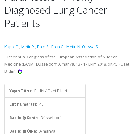
Diagnosed Lung Cancer
Patients
Kupik O.
,
Metin Y.
,
Balci S.
,
Eren G.
,
Metin N. O.
,
Asa S.
31st Annual Congress of the European-Association-of-Nuclear-
Medicine (EANM), Düsseldorf, Almanya, 13 - 17 Ekim 2018, cilt.45, (Özet
Bildiri)
Yayın Türü:
Bildiri / Özet Bildiri
Cilt numarası:
45
Basıldığı Şehir:
Düsseldorf
Basıldığı Ülke:
Almanya