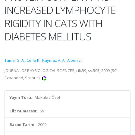
INCREASED LYMPHOCYTE
RIGIDITY IN CATS WITH
DIABETES MELLITUS
Tamer S. A.
,
Cefle K.
,
Kaymaz A. A.
,
Albeniz I.
JOURNAL OF PHYSIOLOGICAL SCIENCES, cilt.59, ss.505, 2009 (SCI-
Expanded, Scopus)
Yayın Türü:
Makale / Özet
Cilt numarası:
59
Basım Tarihi:
2009