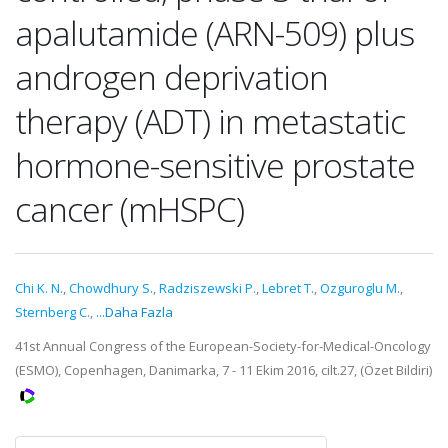
apalutamide (ARN-509) plus
androgen deprivation
therapy (ADT) in metastatic
hormone-sensitive prostate
cancer (mHSPC)
Chi K. N.
,
Chowdhury S.
,
Radziszewski P.
,
Lebret T.
,
Ozguroglu M.
,
Sternberg C.
,
...Daha Fazla
41st Annual Congress of the European-Society-for-Medical-Oncology
(ESMO), Copenhagen, Danimarka, 7 - 11 Ekim 2016, cilt.27, (Özet Bildiri)