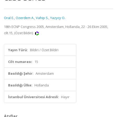
Oral E.
,
Ozerdem A.
,
Vahip S.
,
Yazycy O.
18th ECNP Congress 2005, Amsterdam, Hollanda, 22 - 26 Ekim 2005,
cilt.15, (Özet Bildiri)
Yayın Türü:
Bildiri / Özet Bildiri
Cilt numarası:
15
Basıldığı Şehir:
Amsterdam
Basıldığı Ülke:
Hollanda
İstanbul Üniversitesi Adresli:
Hayır
Atıflar