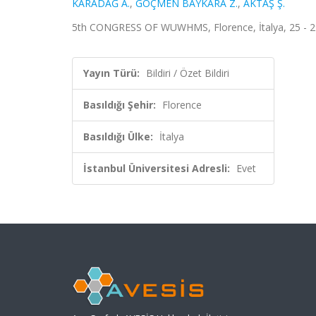
KARADAĞ A.
,
GÖÇMEN BAYKARA Z.
,
AKTAŞ Ş.
5th CONGRESS OF WUWHMS, Florence, İtalya, 25 - 29 E
Yayın Türü:
Bildiri / Özet Bildiri
Basıldığı Şehir:
Florence
Basıldığı Ülke:
İtalya
İstanbul Üniversitesi Adresli:
Evet